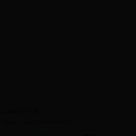
首页
政务公开
安全信息
这里是放子菜单的
您所在位置：
首页
?>?
公众互动
?>?
业务咨询