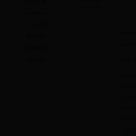
我要咨询
意见征集
在线访谈
业务咨询
信件编
投诉举报
信件标
*
纪检监察
局长信箱
信件内
*
您的姓
*
联系电
*
电子邮
*
回复方
*
提交时
验证
*