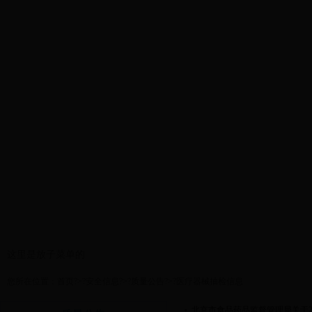
首页
政务公开
安全信息
这里是放子菜单的
您所在位置：
首页
?>?
安全信息
?>?
质量公告
?>?
医疗器械抽检信息
北京市食品药品监督管理局关于2