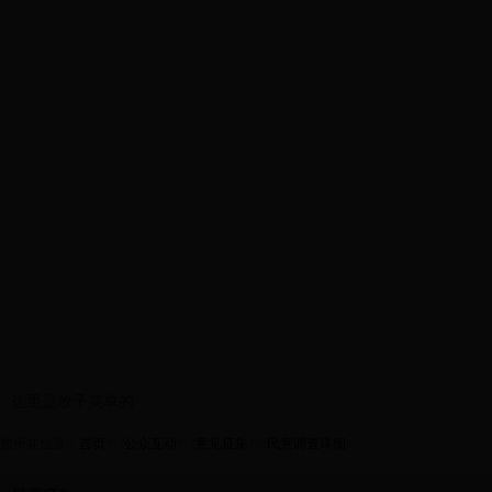
首页
政务公开
安全信息
这里是放子菜单的
您所在位置：
首页
?>?
公众互动
?>?
意见征集
?>?
民意调查详细