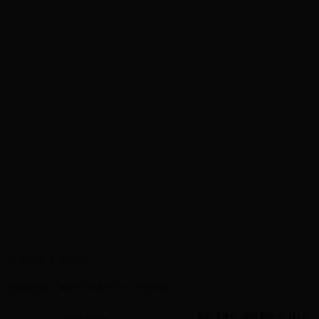
首页
政务公开
安全信息
这里是放子菜单的
您所在位置：
首页
?>?
办事大厅
?>?
示范文本
食品流通处-授权委托书（样表）