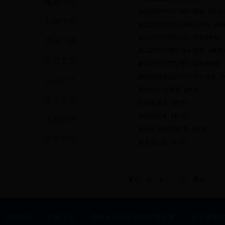
服务指南
食品经营许可注销申请表（样表
办事指南
食品经营许可证补办申请表（样
食品经营许可延续申请表(样表）
表格下载
食品经营许可新办申请表（样表
示范文本
食品经营许可变更申请表(样表)
撤回办理食品经营许可申请表（
公示公告
真实性自我声明（样表）
送达通知
延续备案表（样表）
修订报告单（样表）
执业药师
保化处-授权委托书（样表）
职称评审
备案登记表（样表）
首页
上一页
下一页
尾页
友情链接：
首都之窗
国家食品药品监督管理总局
北京禁毒