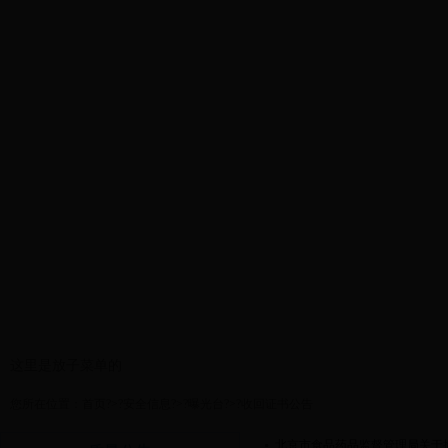
首页
政务公开
安全信息
这里是放子菜单的
您所在位置：
首页
?>?
安全信息
?>?
曝光台
?>?
收回证书公告
北京市食品药品监督管理局关于